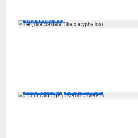
Agricultură Sustenabilă
Grădinărit Ecologic
Grădini Medicinale
Grădinărit Ecologic
Grădini Medicinale