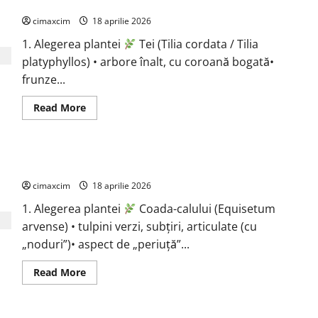
Tei (Tilia cordata / Tilia platyphyllos)
cimaxcim
18 aprilie 2026
1. Alegerea plantei
Tei (Tilia cordata / Tilia
platyphyllos) • arbore înalt, cu coroană bogată•
frunze...
Read
Read More
more
about
Tei
(Tilia
cordata
Coada-calului (Equisetum arvense)
/
Tilia
cimaxcim
platyphyllos)
18 aprilie 2026
1. Alegerea plantei
Coada-calului (Equisetum
arvense) • tulpini verzi, subțiri, articulate (cu
„noduri”)• aspect de „periuță”...
Read
Read More
more
about
Coada-
calului