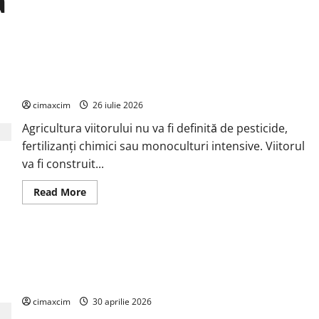
Agricultura Viitorului: Tranziția Ecologică bazată pe
Tehnologie, nu pe Chimicale
cimaxcim
26 iulie 2026
Agricultura viitorului nu va fi definită de pesticide,
fertilizanți chimici sau monoculturi intensive. Viitorul
va fi construit...
Read
Read More
more
about
Agricultura
Viitorului:
Tranziția
Cercetătorii de la Yale au identificat o metodă naturală prin
Ecologică
bazată
care agricultura ar putea deveni un instrument major de
pe
captare a carbonului
Tehnologie,
nu
pe
cimaxcim
30 aprilie 2026
Chimicale