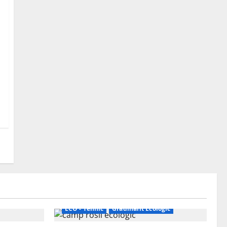
ECO - Tehnic
Grădinărit Ecologic