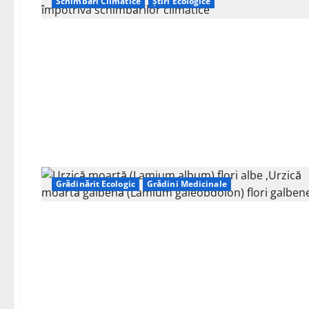
Schimbări Climatice
Știri Ecologice
Grădinărit Ecologic
Grădini Medicinale