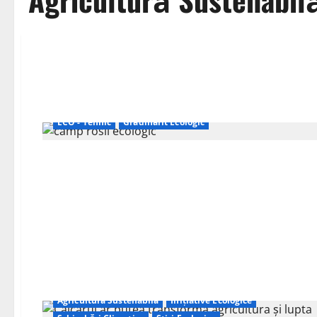
ECO - Tehnic
Grădinărit Ecologic
Agricultură Sustenabilă
Inițiative Ecologice