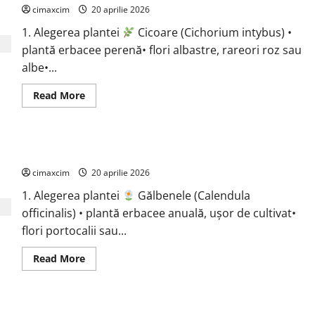
flori
cimaxcim
albe
20 aprilie 2026
,Urzică
moartă
1. Alegerea plantei
Cicoare (Cichorium intybus) •
galbenă
plantă erbacee perenă• flori albastre, rareori roz sau
(Lamium
galeobdolon)
albe•...
flori
galbene
Read
Read More
more
about
Cicoare
(Cichorium
intybus)
Gălbenele (Calendula officinalis)
cimaxcim
20 aprilie 2026
1. Alegerea plantei
Gălbenele (Calendula
officinalis) • plantă erbacee anuală, ușor de cultivat•
flori portocalii sau...
Read
Read More
more
about
Gălbenele
(Calendula
officinalis)