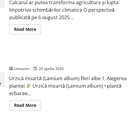
Calcarul ar putea transforma agricultura și lupta
împotriva schimbărilor climatice O perspectivă
publicată pe 6 august 2025...
Read
Read More
more
about
Cercetătorii
de
la
Urzică moartă (Lamium album) flori albe ,Urzică moartă
Yale
au
galbenă (Lamium galeobdolon) flori galbene
identificat
o
cimaxcim
20 aprilie 2026
metodă
naturală
Urzică moartă (Lamium album) flori albe 1. Alegerea
prin
care
plantei
Urzică moartă (Lamium album) • plantă
agricultura
ar
erbacee...
putea
deveni
un
Read
Read More
instrument
more
major
about
de
Urzică
captare
moartă
a
(Lamium
Cicoare (Cichorium intybus)
carbonului
album)