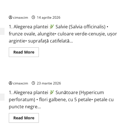
ciobanului
(Capsella
Salvie (Salvia officinalis)
bursa-
pastoris)
cimaxcim
14 aprilie 2026
1. Alegerea plantei
Salvie (Salvia officinalis) •
frunze ovale, alungite• culoare verde-cenușie, ușor
argintie• suprafață catifelată...
Read
Read More
more
about
Salvie
(Salvia
officinalis)
Sunătoare (Hypericum perforatum)
cimaxcim
23 martie 2026
1. Alegerea plantei
Sunătoare (Hypericum
perforatum) • flori galbene, cu 5 petale• petale cu
puncte negre...
Read
Read More
more
about