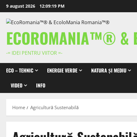
Skip
9 august 2026
12:09:20 PM
to
content
ECOROMANIA™® & 
-= IDEI PENTRU VIITOR =-
ECO – TEHNIC
ENERGIE VERDE
NATURA ȘI MEDIU
VIDEO
INFO
Home
Agricultură Sustenabilă
Agricultură Sustenabil