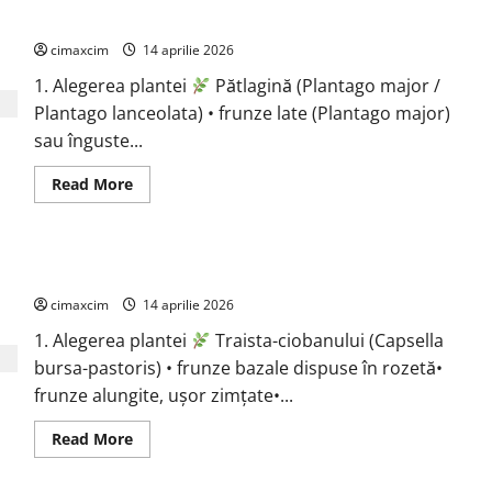
(Equisetum
Pătlagină (Plantago major / Plantago lanceolata)
arvense)
cimaxcim
14 aprilie 2026
1. Alegerea plantei
Pătlagină (Plantago major /
Plantago lanceolata) • frunze late (Plantago major)
sau înguste...
Read
Read More
more
about
Pătlagină
(Plantago
major
Traista-ciobanului (Capsella bursa-pastoris)
/
Plantago
cimaxcim
lanceolata)
14 aprilie 2026
1. Alegerea plantei
Traista-ciobanului (Capsella
bursa-pastoris) • frunze bazale dispuse în rozetă•
frunze alungite, ușor zimțate•...
Read
Read More
more
about
Traista-