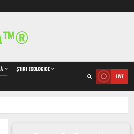
IA™®
LĂ
ȘTIRI ECOLOGICE
LIVE