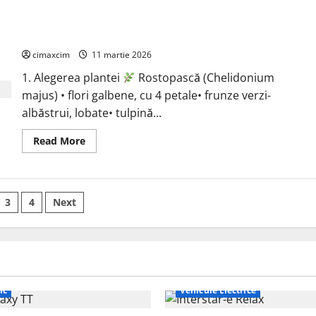
Sunătoare
(Hypericum
perforatum)
Rostopască (Chelidonium majus)
cimaxcim
11 martie 2026
1. Alegerea plantei
Rostopască (Chelidonium
majus) • flori galbene, cu 4 petale• frunze verzi-
albăstrui, lobate• tulpină...
Read
Read More
more
about
Rostopască
(Chelidonium
majus)
ație
3
4
Next
le
ic
Vehicule Electrice