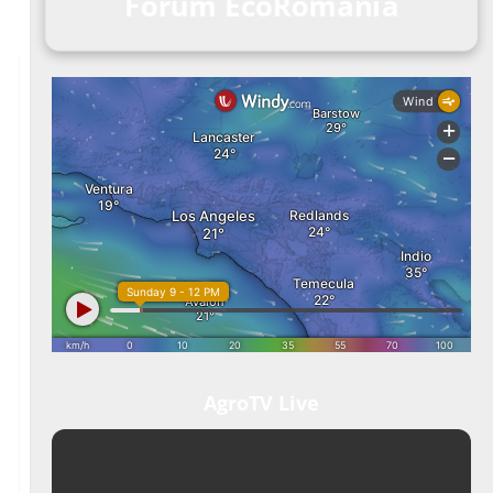
Forum EcoRomania
AgroTV Live