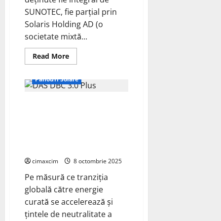
SUNOTEC, fie parțial prin
Solaris Holding AD (o
societate mixtă...
Energie Verde
Read
Read More
more
Fotovoltaice
about
SUNOTEC
Panouri Solare
avansează
în
sectorul
DAS Solar ridică standardele
energiei
regenerabile
industriei fotovoltaice cu
din
Bulgaria
tehnologia DBC 3.0 Plus:
cu
Eficiență de 27,77% și module
7
investiții
de peste 670W
istorice
în
cimaxcim
8 octombrie 2025
BESS
Pe măsură ce tranziția
globală către energie
curată se accelerează și
țintele de neutralitate a