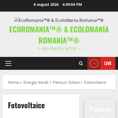
Skip
8 august 2026
4:49:05 PM
to
content
ECOROMANIA™® & ECOLOMANIA
ROMANIA™®
-= IDEI PENTRU VIITOR =-
LIVE
Primary
Menu
Home
Energie Verde
Panouri Solare
Fotovoltaice
Fotovoltaice
Forum
Energie Verde