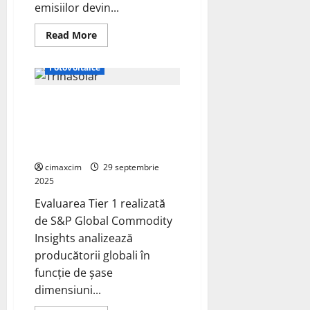
emisiilor devin...
Read
Read More
more
Energie Verde
about
DAS
Fotovoltaice
Solar
ridică
standardele
Trinasolar inclusă în lista
industriei
fotovoltaice
principală a companiilor Tier 1
cu
tehnologia
pentru module fotovoltaice și
DBC
sisteme de stocare a energiei
3.0
Plus:
cimaxcim
29 septembrie
Eficiență
de
2025
27,77%
și
Evaluarea Tier 1 realizată
module
de
de S&P Global Commodity
peste
Insights analizează
670W
producătorii globali în
funcție de șase
dimensiuni...