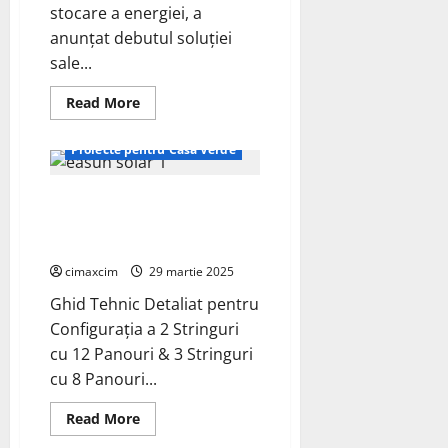
stocare a energiei, a
anunțat debutul soluției
Fotovoltaice
sale...
Panouri Solare
Proiecte - diy
Read
Read More
more
Proiecte - eco
about
Sineng
Proiecte pentru Casă Verde
Electric
lansează
o
Optimizarea Conectării
soluție
de
Panourilor Solare de 230W la
generație
următoare
Invertorul Easun 5.6KW Hybrid
pentru
energie
cimaxcim
29 martie 2025
solară
rezidențială
Ghid Tehnic Detaliat pentru
plus
stocare
Configurația a 2 Stringuri
la
cu 12 Panouri & 3 Stringuri
Intersolar
Europe
cu 8 Panouri...
2025
Read
Read More
more
about