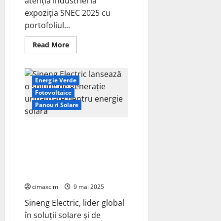
atenția industriei la
SNEC
Shanghai
expoziția SNEC 2025 cu
portofoliul...
Read
Read More
more
about
DAS
Solar
Impresionează
Energie Verde
la
SNEC
Fotovoltaice
2025
Panouri Solare
cu
Portofoliul
“One
Core,
Sineng Electric lansează o
Three
soluție de generație următoare
Branches”
și
pentru energie solară
Soluții
rezidențială plus stocare la
Fotovoltaice
Inovatoare
Intersolar Europe 2025
cimaxcim
9 mai 2025
Sineng Electric, lider global
în soluții solare și de