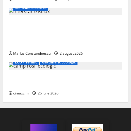
Vehicule Electrice
Interstar‑e Relax: Nissan și Eifelland au creat o
rulotă electrică care folosește bateria de 87 kWh nu
doar pentru tracțiune, ci și pentru încălzire complet
off‑grid
Marius Constantinescu
2 august 2026
ECO - Tehnic
Grădinărit Ecologic
Agricultura Viitorului: Tranziția Ecologică bazată pe
Tehnologie, nu pe Chimicale
cimaxcim
26 iulie 2026