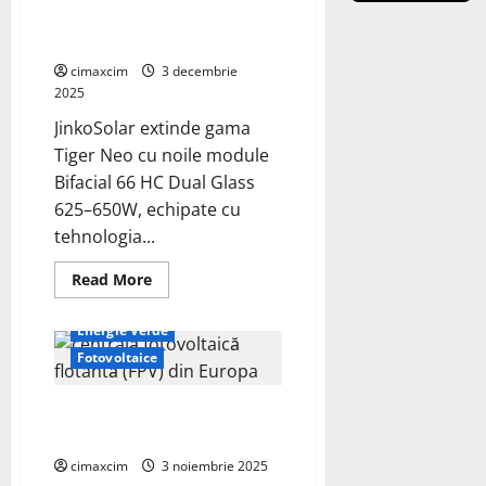
760W
eficiență în domeniul
–
un
fotovoltaic
nou
reper
cimaxcim
3 decembrie
în
2025
tehnologia
TOPCon
JinkoSolar extinde gama
Tiger Neo cu noile module
Bifacial 66 HC Dual Glass
625–650W, echipate cu
tehnologia...
Read
Read More
more
about
JinkoSolar
Energie Verde
lansează
Tiger
Fotovoltaice
Neo
Bifacial
66
Cum Funcționează un Panou
HC
Dual
Solar Fotovoltaic: Ghid Complet
Glass
625–
cimaxcim
3 noiembrie 2025
650W