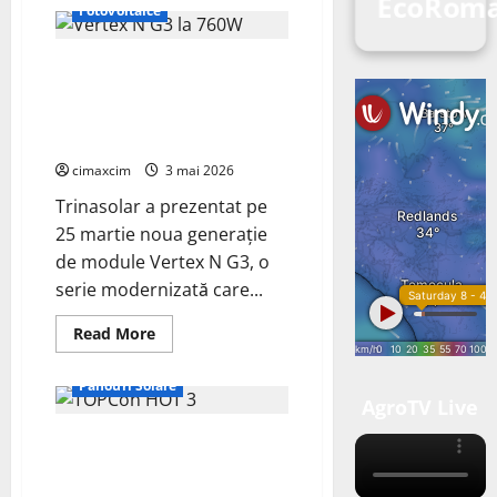
EcoRoma
Fotovoltaice
Trinasolar lansează noile
module Vertex N G3 de 760W –
un nou reper în tehnologia
TOPCon
cimaxcim
3 mai 2026
Trinasolar a prezentat pe
25 martie noua generație
de module Vertex N G3, o
serie modernizată care...
Energie Verde
Read
Read More
more
Fotovoltaice
about
Trinasolar
Panouri Solare
lansează
AgroTV Live
noile
module
JinkoSolar lansează Tiger Neo
Vertex
N
Bifacial 66 HC Dual Glass 625–
G3
de
650W – un nou reper de