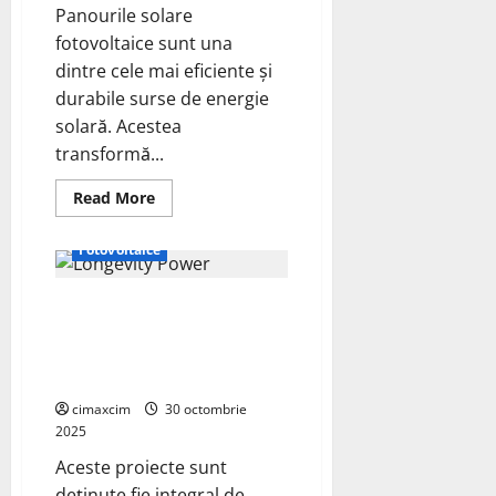
–
Panourile solare
un
nou
fotovoltaice sunt una
reper
de
dintre cele mai eficiente și
eficiență
durabile surse de energie
în
domeniul
solară. Acestea
fotovoltaic
transformă...
Read
Read More
more
Energie Verde
about
Cum
Fotovoltaice
Funcționează
un
Panou
SUNOTEC avansează în sectorul
Solar
Fotovoltaic:
energiei regenerabile din
Ghid
Complet
Bulgaria cu 7 investiții istorice
în BESS
cimaxcim
30 octombrie
2025
Aceste proiecte sunt
deținute fie integral de