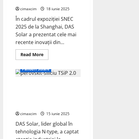
la SNEC Shanghai
pentru
a
cimaxcim
18 iunie 2025
atinge
o
În cadrul expoziției SNEC
eficiență
record
2025 de la Shanghai, DAS
de
40%
Solar a prezentat cele mai
în
celulele
recente inovații din...
solare
Read
Read More
more
Fotovoltaice
about
DAS
Panouri Solare
Solar
Lansează
Modulul
DAS Solar Impresionează la
Tandem
TSiP
SNEC 2025 cu Portofoliul “One
2.0
cu
Core, Three Branches” și Soluții
Eficiență
Fotovoltaice Inovatoare
de
26,8%
cimaxcim
15 iunie 2025
și
Suprafață
DAS Solar, lider global în
de
2,82
tehnologia N-type, a captat
m²
la