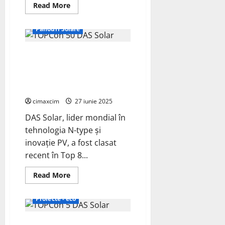
Energie Verde
Read
Read More
more
Fotovoltaice
about
Trinasolar
Panouri Solare
inclusă
în
lista
DAS Solar urcă în top 8 mondial
principală
a
al producătorilor de module
companiilor
Tier
fotovoltaice, potrivit
1
Bloomberg
pentru
module
cimaxcim
27 iunie 2025
fotovoltaice
și
DAS Solar, lider mondial în
sisteme
de
tehnologia N-type și
stocare
a
inovație PV, a fost clasat
energiei
ECO - Tehnic
recent în Top 8...
Energie Verde
Fotovoltaice
Read
Read More
more
Panouri Solare
about
DAS
Proiecte - eco
Solar
urcă
în
DAS Solar și laboratorul
top