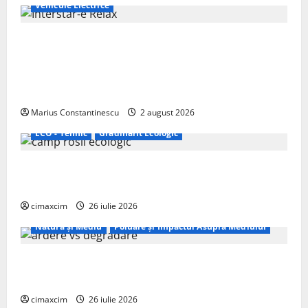
Vehicule Electrice
Interstar‑e Relax: Nissan și Eifelland au creat o
rulotă electrică care folosește bateria de 87 kWh nu
doar pentru tracțiune, ci și pentru încălzire complet
off‑grid
Marius Constantinescu
2 august 2026
ECO - Tehnic
Grădinărit Ecologic
Agricultura Viitorului: Tranziția Ecologică bazată pe
Tehnologie, nu pe Chimicale
cimaxcim
26 iulie 2026
Natura și Mediu
Poluare și Impactul Asupra Mediului
Managementul deșeurilor în România: probleme
reale, soluții și tehnologii noi
cimaxcim
26 iulie 2026