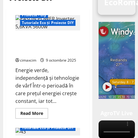
EcoRom
ECO - Tehnic
Proiecte - diy
Tutoriale Eco și Proiecte DIY
Sistemele Solare Easun Power
Transformă Casele Românilor în
Micro-Centrale Inteligente
cimaxcim
9 octombrie 2025
Energie verde,
independență și tehnologie
de vârf Într-o perioadă în
care prețul energiei crește
constant, iar tot...
Proiecte - diy
AgroTV Live
Proiecte pentru Casă Verde
Read
Read More
more
Turbine Eoliene
about
Sistemele
Tutoriale Eco și Proiecte DIY
Solare
Easun