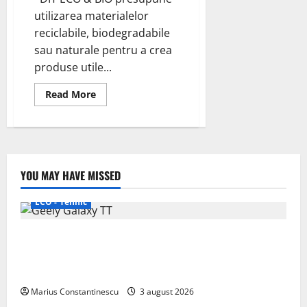
utilizarea materialelor
reciclabile, biodegradabile
sau naturale pentru a crea
produse utile...
Read
Read More
more
about
DIY
ECO
&
BIO
YOU MAY HAVE MISSED
ECO - Tehnic
Geely lansează „Thunder”, unul dintre cele mai
compacte și eficiente sisteme de acționare electrică
din lume
Marius Constantinescu
3 august 2026