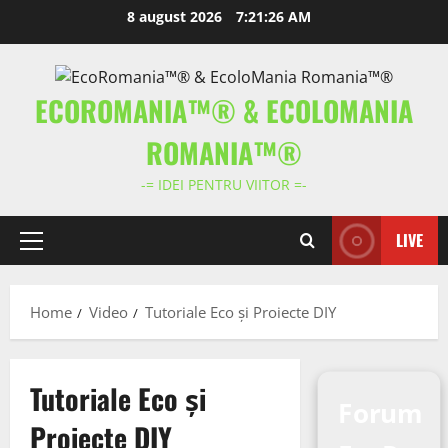
Skip
8 august 2026
7:21:26 AM
to
content
ECOROMANIA™® & ECOLOMANIA
ROMANIA™®
-= IDEI PENTRU VIITOR =-
LIVE
Primary
Menu
Home
Video
Tutoriale Eco și Proiecte DIY
Tutoriale Eco și
Forum
Proiecte DIY