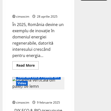
Power
Energia eoliană DIY în România:
Transformă
Casele
Revoluția PMG în anul 2025
Românilor
în
cimaxcim
28 aprilie 2025
Micro-
Centrale
În 2025, România devine un
Inteligente
exemplu de inovație în
domeniul energiei
regenerabile, datorită
interesului crescând
pentru energia...
Read
Read More
more
about
Energia
Tutoriale Eco și Proiecte DIY
eoliană
DIY
Video
în
România:
Revoluția
DIY ECO & BIO
PMG
în
cimaxcim
9 februarie 2025
anul
2025
DIY ECO & BIO presupune