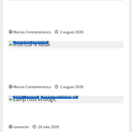
Geely lansează „Thunder”, unul dintre cele mai
compacte și eficiente sisteme de acționare electrică
din lume
Marius Constantinescu
3 august 2026
Vehicule Electrice
Interstar‑e Relax: Nissan și Eifelland au creat o
rulotă electrică care folosește bateria de 87 kWh nu
doar pentru tracțiune, ci și pentru încălzire complet
off‑grid
Marius Constantinescu
2 august 2026
ECO - Tehnic
Grădinărit Ecologic
Agricultura Viitorului: Tranziția Ecologică bazată pe
Tehnologie, nu pe Chimicale
cimaxcim
26 iulie 2026