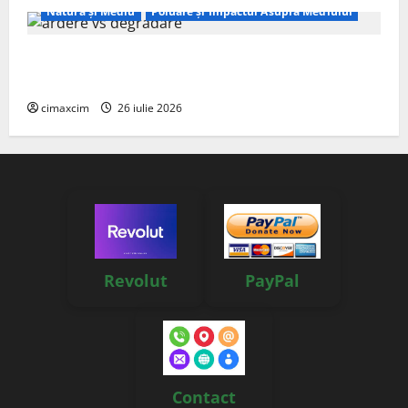
Natura și Mediu
Poluare și Impactul Asupra Mediului
Managementul deșeurilor în România: probleme
reale, soluții și tehnologii noi
cimaxcim
26 iulie 2026
Revolut
PayPal
Contact