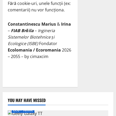
Fără cookie‑uri, unele funcții (ex:
comentarii) nu vor funcționa.
Constantinescu Marius
&
Irina
–
FIAB Brăila
–
Ingineria
Sistemelor Biotehnice și
Ecologice (ISBE)
Fondator
Ecolomania / Ecoromania
2026
– 2055 – by cimaxcim
YOU MAY HAVE MISSED
ECO - Tehnic