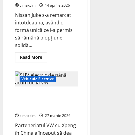
și
cimaxcim
14 aprilie 2026
preț
accesibil
Nissan Juke s-a remarcat
întotdeauna, având o
formă unică ce i-a permis
să rămână o opțiune
solidă...
Read
Read More
more
about
Nissan
Juke
va
Vehicule Electrice
fi
complet
electric
Cel mai mare și mai puternic
în
2027,
SUV electric de până acum de la
construit
VW
pe
o
cimaxcim
platformă
27 martie 2026
Renault
Scenic
Parteneriatul VW cu Xpeng
E-
în China a început să dea
Tech