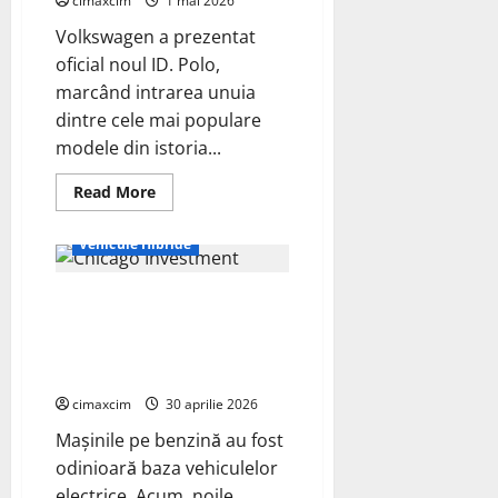
cimaxcim
1 mai 2026
de
până
Volkswagen a prezentat
la
480
oficial noul ID. Polo,
km
marcând intrarea unuia
și
tracțiune
dintre cele mai populare
integrală
standard
modele din istoria...
Read
Read More
more
Auto
Vehicule Electrice
about
Volkswagen
Vehicule Hibride
ID.
Polo
–
Tehnologia electrică
Lansare
oficială:
Skunkworks de la Ford va fi
un
nou
disponibilă și în vehiculele
capitol
hibride
electric
pentru
cimaxcim
30 aprilie 2026
un
nume
Mașinile pe benzină au fost
legendar
odinioară baza vehiculelor
electrice. Acum, noile