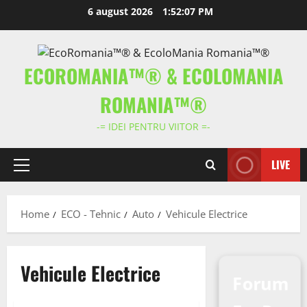
Skip
6 august 2026
1:52:08 PM
to
content
ECOROMANIA™® & ECOLOMANIA
ROMANIA™®
-= IDEI PENTRU VIITOR =-
LIVE
Primary
Menu
Home
ECO - Tehnic
Auto
Vehicule Electrice
Vehicule Electrice
Forum