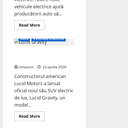
vehicule electrice ajută
producătorii auto să...
Read
Read More
more
about
Tehnologia
Auto
Vehicule Electrice
electrică
Skunkworks
de
Lansarea SUV-ului electric Lucid
la
Ford
Gravity schimbă regulile jocului
va
fi
cimaxcim
23 aprilie 2026
disponibilă
și
Constructorul american
în
vehiculele
Lucid Motors a lansat
hibride
oficial noul său SUV electric
de lux, Lucid Gravity, un
model...
Read
Read More
more
about
Lansarea