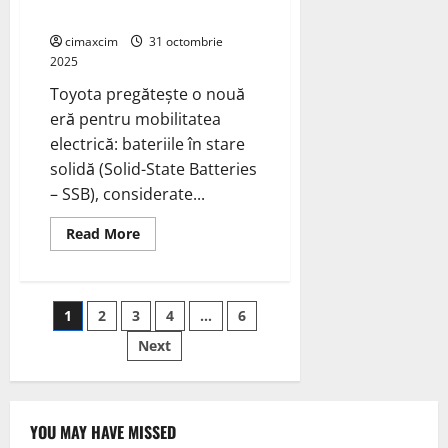
Orientul
performanță
Mijlociu:
Optiq,
cimaxcim
31 octombrie
Lyriq,
2025
Vistiq
și
Toyota pregătește o nouă
Escalade
IQ/IQL
eră pentru mobilitatea
electrică: bateriile în stare
solidă (Solid-State Batteries
– SSB), considerate...
Read
Read More
more
about
Toyota
lansează
bateriile
Paginație
1
2
3
4
…
6
solid-
state
din
Next
articole
2028:
autonomie
de
1.200
km
și
YOU MAY HAVE MISSED
greutate