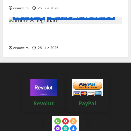
cimaxcim
26 iulie 2026
Natura și Mediu
Poluare și Impactul Asupra Mediului
Managementul deșeurilor în România: probleme
reale, soluții și tehnologii noi
cimaxcim
26 iulie 2026
Revolut
PayPal