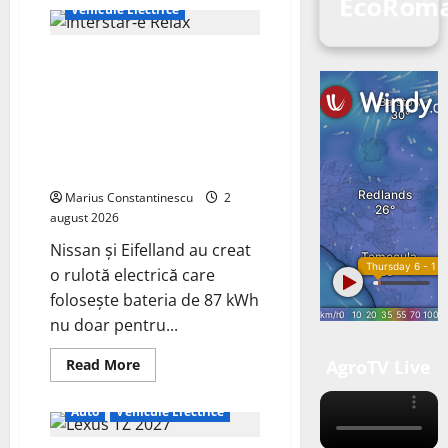
EcoRoma
Vehicule Electrice
Interstar‑e Relax: Nissan și
Eifelland au creat o rulotă
electrică care folosește bateria
de 87 kWh nu doar pentru
tracțiune, ci și pentru încălzire
complet off‑grid
Marius Constantinescu
2
august 2026
Nissan și Eifelland au creat
o rulotă electrică care
folosește bateria de 87 kWh
nu doar pentru...
Read
Read More
AgroTV Live
more
about
Interstar‑e
Auto
Vehicule Electrice
Relax:
Nissan
și