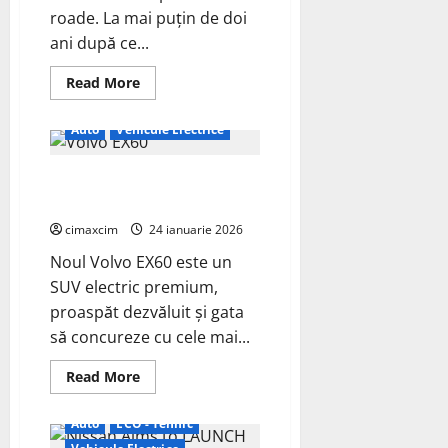
și
roade. La mai puțin de doi
Alpine
A390.
ani după ce...
Read
Read More
more
about
Cel
Auto
Vehicule Electrice
mai
mare
și
Noul Volvo EX60 — vedeta
mai
puternic
electrificării auto în 2026
SUV
electric
cimaxcim
24 ianuarie 2026
de
până
Noul Volvo EX60 este un
acum
de
SUV electric premium,
la
VW
proaspăt dezvăluit și gata
să concureze cu cele mai...
Read
Read More
more
about
Noul
Auto
ECO - Tehnic
Volvo
EX60