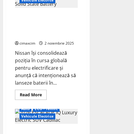
Vehicule Electrice
—
vedeta
electrificării
Nissan vizează lansarea
auto
în
bateriilor solid-state până în
2026
2028: salt tehnologic major
pentru mașinile electrice
cimaxcim
2 noiembrie 2025
Nissan își consolidează
poziția în cursa globală
pentru electrificare și
anunță că intenționează să
lanseze baterii în...
Read
Read More
more
about
Nissan
Auto
ECO - Tehnic
vizează
lansarea
Vehicule Electrice
bateriilor
solid-
state
Cadillac lansează gama
până