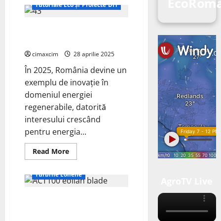
EcoRom
Tutoriale Eco și Proiecte DIY
Energia eoliană DIY în România:
Revoluția PMG în anul 2025
cimaxcim
28 aprilie 2025
În 2025, România devine un
exemplu de inovație în
domeniul energiei
regenerabile, datorită
interesului crescând
pentru energia...
Read
Read More
more
Proiecte - eco
about
Energia
Turbine Eoliene
eoliană
AgroTV Live
DIY
în
Industria eoliană – ACT Blade
România:
Revoluția
finalizează cu succes testele
PMG
în