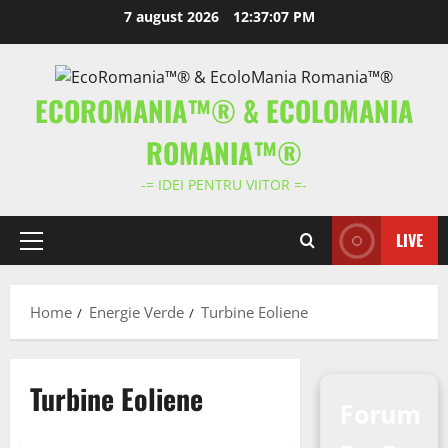
Skip
7 august 2026
12:37:07 PM
to
content
ECOROMANIA™® & ECOLOMANIA
ROMANIA™®
-= IDEI PENTRU VIITOR =-
LIVE
Primary
Menu
Home
Energie Verde
Turbine Eoliene
Proiecte - diy
Turbine Eoliene
Forum
Proiecte pentru Casă Verde
Turbine Eoliene