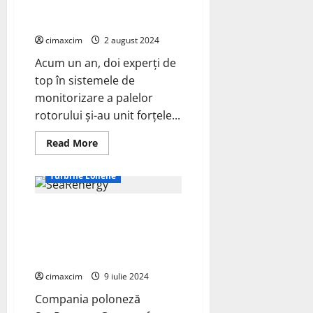
EOLOGIX-PING: Un An de Succes
Germania
și Unitate
cimaxcim
2 august 2024
Acum un an, doi experți de
top în sistemele de
monitorizare a palelor
rotorului și-au unit forțele...
Proiecte - eco
Read
Read More
more
Știri Ecologice
about
EOLOGIX-
Turbine Eoliene
PING:
Un
An
SeaRenergy câștigă contractul
de
Succes
de coordonare maritimă pentru
și
Unitate
parcul eolian offshore Baltic
Power
cimaxcim
9 iulie 2024
Compania poloneză