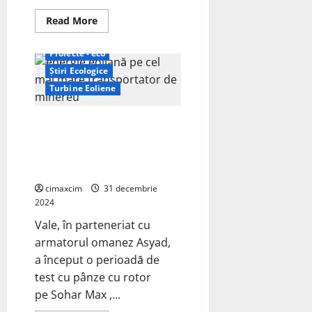
Read
Read More
more
ECO - Tehnic
about
Energiea
Proiecte - eco
eoliană
reduce
Știri Ecologice
costurile
pentru
Turbine Eoliene
consumatori
în
Irlanda
Vale efectuează primul său test
cu energie eoliană pe cel mai
mare transportator de minereu
din lume
cimaxcim
31 decembrie
2024
Vale, în parteneriat cu
armatorul omanez Asyad,
a început o perioadă de
test cu pânze cu rotor
pe Sohar Max ,...