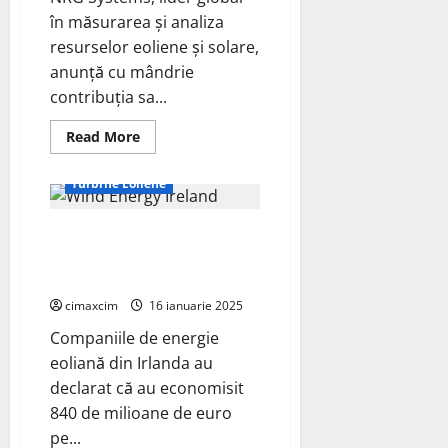
în măsurarea și analiza
resurselor eoliene și solare,
anunță cu mândrie
contribuția sa...
Read
Read More
more
Știri Ecologice
about
NRG
Turbine Eoliene
Systems
Joacă
un
Energiea eoliană reduce
Rol
Esențial
costurile pentru consumatori în
în
Evaluarea
Irlanda
Resurselor
pentru
cimaxcim
16 ianuarie 2025
Cel
Mai
Companiile de energie
Mare
Parc
eoliană din Irlanda au
Eolian
declarat că au economisit
din
Asia
840 de milioane de euro
de
Sud-
pe...
Est