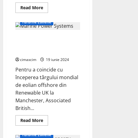
Read
Read More
more
Știri Ecologice
about
Vestas
Turbine Eoliene
primește
o
comandă
ABP semnează cu Marine Power
de
577
Systems pentru tehnologia
MW
în
eoliană offshore plutitoare
Australia
pentru
cimaxcim
19 iunie 2024
a
doua
Pentru a coincide cu
etapă
a
începerea târgului mondial
proiectului
de eolian offshore din
eolian
Golden
Renewable UK la
Plains
de
Manchester, Associated
1,3
GW
British...
Proiecte - diy
Read
Read More
more
Știri Ecologice
about
ABP
Turbine Eoliene
semnează