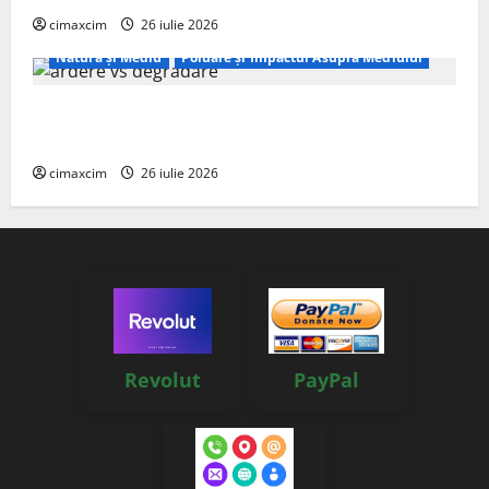
cimaxcim
26 iulie 2026
Natura și Mediu
Poluare și Impactul Asupra Mediului
Managementul deșeurilor în România: probleme
reale, soluții și tehnologii noi
cimaxcim
26 iulie 2026
Revolut
PayPal