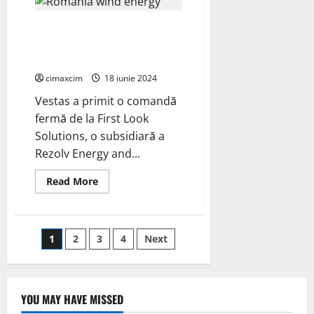
cu
Marine
Vestas va livra un proiect EPC
Power
Systems
complet la cheie de 192 MW în
pentru
tehnologia
România
eoliană
offshore
cimaxcim
18 iunie 2024
plutitoare
Vestas a primit o comandă
fermă de la First Look
Solutions, o subsidiară a
Rezolv Energy and...
Read
Read More
more
about
Vestas
va
livra
Paginație
1
2
3
4
Next
un
proiect
EPC
articole
complet
la
cheie
YOU MAY HAVE MISSED
de
192