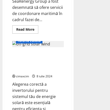
SeaRenergy Group a fost
desemnată să ofere servicii
ECO - Tehnic
de coordonare maritimă în
Energie Verde
cadrul fazei de...
Panouri Solare
Proiecte - diy
Read
Read More
more
Știri Ecologice
about
SeaRenergy
Turbine Eoliene
câștigă
contractul
de
Alegerea dintre un invertor
coordonare
maritimă
conectat la rețea și un invertor
pentru
parcul
off-grid – Suplimentarea unui
eolian
sistem off-grid cu o eoliană
offshore
Baltic
cimaxcim
8 iulie 2024
Power
Alegerea corectă a
invertorului pentru
sistemul tău de energie
solară este esențială
pentru eficiența și