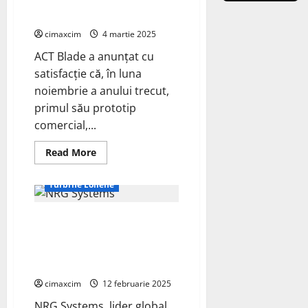
pentru certificarea prototipului
anul
ACT100
2025
cimaxcim
4 martie 2025
ACT Blade a anunțat cu
satisfacție că, în luna
noiembrie a anului trecut,
primul său prototip
comercial,...
Read
Read More
more
Energie Verde
about
Industria
Turbine Eoliene
eoliană
–
ACT
NRG Systems Joacă un Rol
Blade
finalizează
Esențial în Evaluarea Resurselor
cu
succes
pentru Cel Mai Mare Parc Eolian
testele
din Asia de Sud-Est
pentru
certificarea
cimaxcim
12 februarie 2025
prototipului
ACT100
NRG Systems, lider global