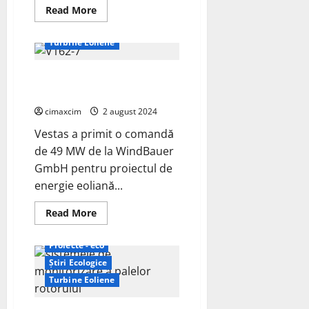
Proiecte - eco
Read
Read More
more
Știri Ecologice
about
Vale
Turbine Eoliene
efectuează
primul
său
Vestas câștigă un proiect de 49
test
cu
MW în Germania
energie
eoliană
cimaxcim
2 august 2024
pe
cel
Vestas a primit o comandă
mai
mare
de 49 MW de la WindBauer
transportator
de
GmbH pentru proiectul de
minereu
din
energie eoliană...
lume
Read
Read More
more
about
Vestas
Proiecte - eco
câștigă
un
Știri Ecologice
proiect
de
Turbine Eoliene
49
MW
în