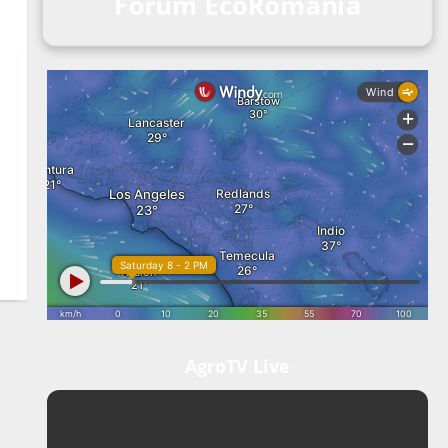
Forum EcoRomania
AgroTV Live