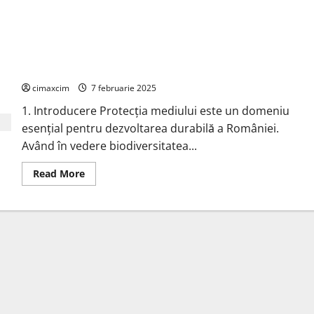
Protecția Naturii și Legislația de Mediu în România
cimaxcim
7 februarie 2025
1. Introducere Protecția mediului este un domeniu
esențial pentru dezvoltarea durabilă a României.
Având în vedere biodiversitatea...
Read
Read More
more
about
Protecția
Naturii
și
Legislația
de
Mediu
în
România