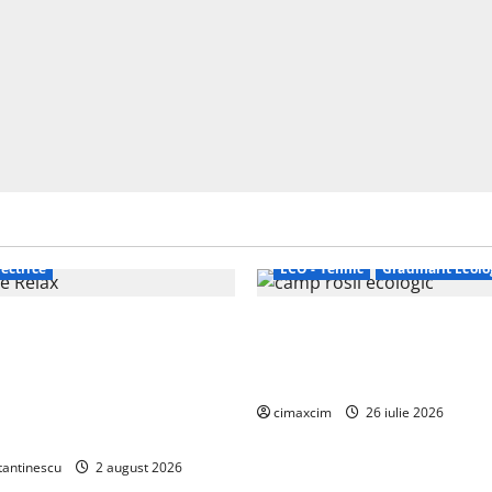
ectrice
ECO - Tehnic
Grădinărit Ecolo
Relax: Nissan și Eifelland au
Agricultura Viitorului: Tranzi
otă electrică care folosește
Ecologică bazată pe Tehnolog
87 kWh nu doar pentru
Chimicale
i și pentru încălzire complet
cimaxcim
26 iulie 2026
tantinescu
2 august 2026