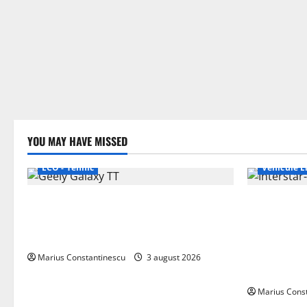
YOU MAY HAVE MISSED
ECO - Tehnic
Vehicule El
Geely lansează „Thunder”, unul dintre
Interstar‑e 
cele mai compacte și eficiente sisteme
creat o rul
de acționare electrică din lume
bateria de 
tracțiune, c
Marius Constantinescu
3 august 2026
off‑grid
Marius Cons