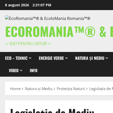
Skip
8 august 2026
2:31:07 PM
to
content
ECOROMANIA™® & 
-= IDEI PENTRU VIITOR =-
ECO – TEHNIC
ENERGIE VERDE
NATURA ȘI MEDIU
VIDEO
INFO
Home
Natura și Mediu
Protecția Naturii
Legislația de
Legislația de Mediu