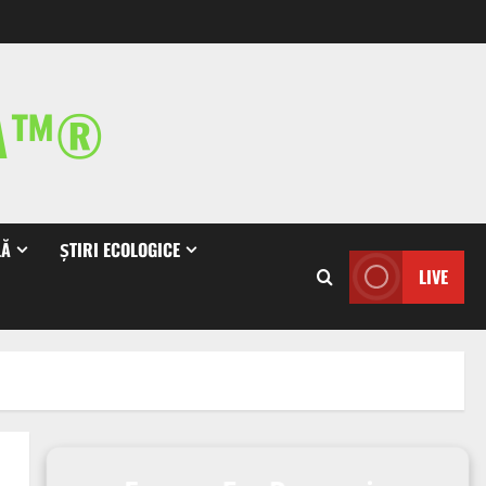
IA™®
LĂ
ȘTIRI ECOLOGICE
LIVE