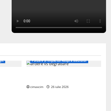
Natura și Mediu
gic
Poluare și Impactul Asupra Mediului
ția
Managementul deșeurilor în România:
ie, nu pe
probleme reale, soluții și tehnologii noi
cimaxcim
26 iulie 2026