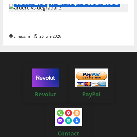
Natura și Mediu
Poluare și Impactul Asupra Mediului
Managementul deșeurilor în România: probleme
reale, soluții și tehnologii noi
cimaxcim
26 iulie 2026
Revolut
PayPal
Contact