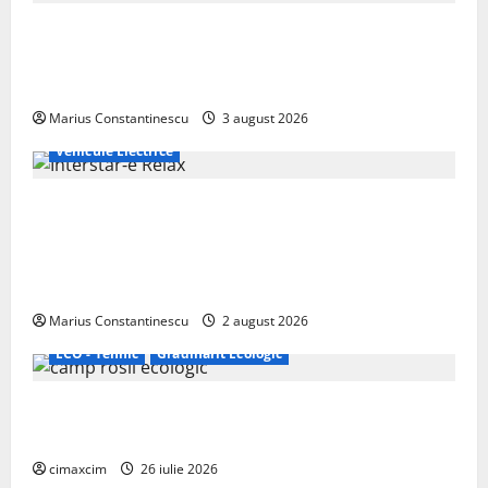
Geely lansează „Thunder”, unul dintre cele mai
compacte și eficiente sisteme de acționare electrică
din lume
Marius Constantinescu
3 august 2026
Vehicule Electrice
Interstar‑e Relax: Nissan și Eifelland au creat o
rulotă electrică care folosește bateria de 87 kWh nu
doar pentru tracțiune, ci și pentru încălzire complet
off‑grid
Marius Constantinescu
2 august 2026
ECO - Tehnic
Grădinărit Ecologic
Agricultura Viitorului: Tranziția Ecologică bazată pe
Tehnologie, nu pe Chimicale
cimaxcim
26 iulie 2026