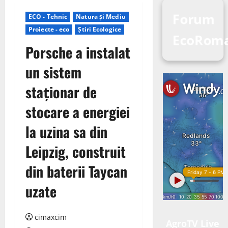
Forum
ECO - Tehnic
Natura și Mediu
Proiecte - eco
Știri Ecologice
EcoRoma
Porsche a instalat
un sistem
staționar de
stocare a energiei
la uzina sa din
Leipzig, construit
din baterii Taycan
uzate
cimaxcim
AgroTV Live