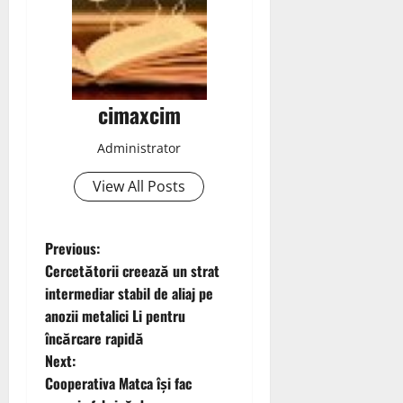
cimaxcim
Administrator
View All Posts
P
Previous:
Cercetătorii creează un strat
o
intermediar stabil de aliaj pe
anozii metalici Li pentru
s
încărcare rapidă
t
Next:
Cooperativa Matca își fac