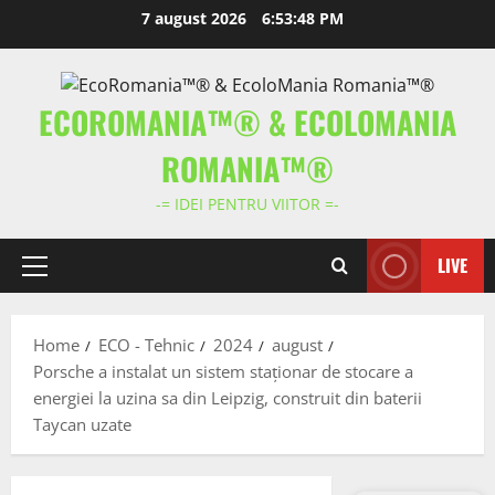
Skip
7 august 2026
6:53:49 PM
to
content
ECOROMANIA™® & ECOLOMANIA
ROMANIA™®
-= IDEI PENTRU VIITOR =-
LIVE
Primary
Menu
Home
ECO - Tehnic
2024
august
Porsche a instalat un sistem staționar de stocare a
energiei la uzina sa din Leipzig, construit din baterii
Taycan uzate